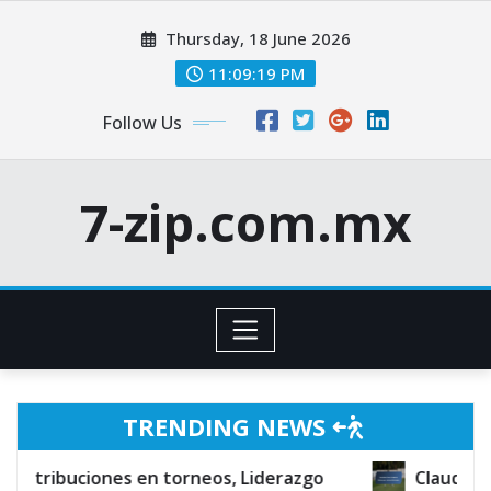
Skip
Thursday, 18 June 2026
to
content
11:09:21 PM
Follow Us
7-zip.com.mx
TRENDING NEWS
 torneos, Liderazgo
Claudio Reyna: Torneos inte