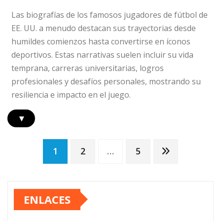
Las biografías de los famosos jugadores de fútbol de
EE. UU. a menudo destacan sus trayectorias desde
humildes comienzos hasta convertirse en íconos
deportivos. Estas narrativas suelen incluir su vida
temprana, carreras universitarias, logros
profesionales y desafíos personales, mostrando su
resiliencia e impacto en el juego.
▾
Posts
1
2
…
5
pagination
ENLACES