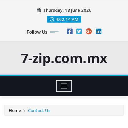
Skip
Thursday, 18 June 2026
to
content
4:02:14 AM
Follow Us
7-zip.com.mx
Home
Contact Us